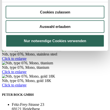
Shoulder width:
8.0 – 8.4 mm *
Available versions:
Iridium and calligraphy nib
Cookies zulassen
Available iridium
EF, F, M, B in gold, titanium, platinum,
point sizes:
palladium and stainless steel
Available
Auswahl erlauben
calligraphy line
1.1, 1.5, 1.9, 2.3 in stainless steel
widths:
The dimensions specified here are guidelines
Nur notwendige Cookies verwenden
*Note:
for better orientation and may vary.
Nib, type 076, Mono, stainless steel
Click to enlarge
Nib, type 076, Mono, titanium
Click to enlarge
Nib, type 076, Mono, gold 18K
Click to enlarge
PETER BOCK GMBH
Fritz-Frey-Strasse 23
69121 Heidelberg