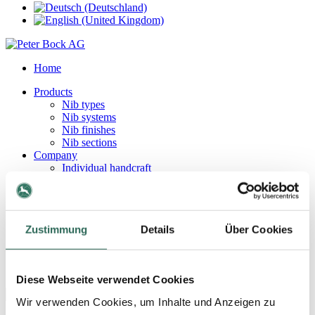
Home
Products
Nib types
Nib systems
Nib finishes
Nib sections
Company
Individual handcraft
Company history
References
Terms & Conditions
Site Notice
Zustimmung
Details
Über Cookies
Privacy Policy
Contact
Contact persons
How to find us
Diese Webseite verwendet Cookies
Wir verwenden Cookies, um Inhalte und Anzeigen zu