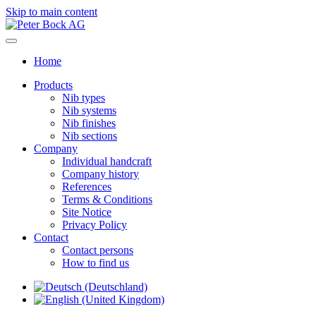
Skip to main content
Home
Products
Nib types
Nib systems
Nib finishes
Nib sections
Company
Individual handcraft
Company history
References
Terms & Conditions
Site Notice
Privacy Policy
Contact
Contact persons
How to find us