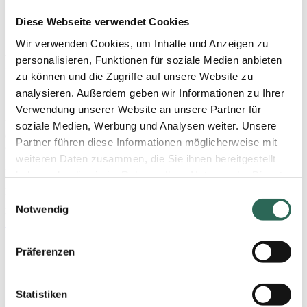
Home
Contact
Diese Webseite verwendet Cookies
How to find us
Wir verwenden Cookies, um Inhalte und Anzeigen zu
How to find us
personalisieren, Funktionen für soziale Medien anbieten
zu können und die Zugriffe auf unsere Website zu
analysieren. Außerdem geben wir Informationen zu Ihrer
Peter Bock GmbH
Verwendung unserer Website an unsere Partner für
Fritz-Frey-Straße 23
soziale Medien, Werbung und Analysen weiter. Unsere
69121 Heidelberg
Partner führen diese Informationen möglicherweise mit
Germany
weiteren Daten zusammen, die Sie ihnen bereitgestellt
Phone: +49 6221 4065-0
haben oder die sie im Rahmen Ihrer Nutzung der Dienste
Fax: +49 6221 4065-12
gesammelt haben. Sie geben Einwilligung zu unseren
Einwilligungsauswahl
E-Mail:
This email address is being protected from spambots. You
Cookies, wenn Sie unsere Webseite weiterhin nutzen.
Notwendig
need JavaScript enabled to view it.
www.peter-bock.com
Nähere Informationen entnehmen Sie bitte unserer
Datenschutzerklärung
.
Präferenzen
Statistiken