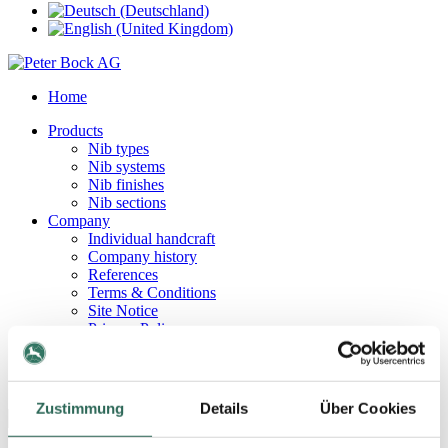
Home
Products
Nib types
Nib systems
Nib finishes
Nib sections
Company
Individual handcraft
Company history
References
Terms & Conditions
Site Notice
Privacy Policy
Contact
Contact persons
How to find us
Zustimmung
Details
Über Cookies