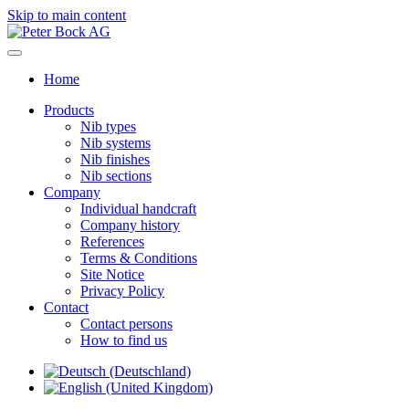
Skip to main content
Home
Products
Nib types
Nib systems
Nib finishes
Nib sections
Company
Individual handcraft
Company history
References
Terms & Conditions
Site Notice
Privacy Policy
Contact
Contact persons
How to find us