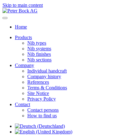
Skip to main content
Home
Products
Nib types
Nib systems
Nib finishes
Nib sections
Company
Individual handcraft
Company history
References
Terms & Conditions
Site Notice
Privacy Policy
Contact
Contact persons
How to find us