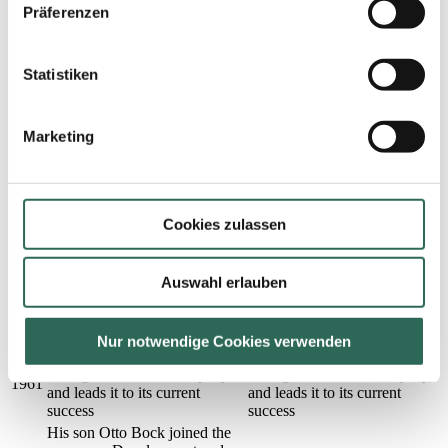
"Handmade in Germany"
Präferenzen
Change of legal form to Peter
2004
Bock AG
Expansion of the product
Statistiken
2003
range: ink-feed systems
Relocation to the current
Marketing
3,000m² production and
administrative premises with
1991
own toolmaking in Fritz-Frey-
Str. 23, 69121 Heidelberg-
Handschuhsheim, Germany
Cookies zulassen
Change of legal form to Peter
1988
Bock GmbH
Acquisition of a French
Auswahl erlauben
company with the same
1973
product range to develop the
French market
Nur notwendige Cookies verwenden
Otto Bock assumes the
management of the company
1961
and leads it to its current
success
His son Otto Bock joined the