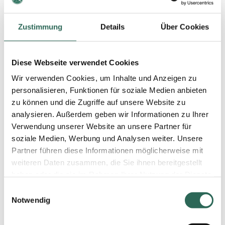
Home
Company
Company history
Zustimmung
Details
Über Cookies
Company history
Diese Webseite verwendet Cookies
Wir verwenden Cookies, um Inhalte und Anzeigen zu
Schneider Schreibgeräte
GmbH takes over Peter Bock
personalisieren, Funktionen für soziale Medien anbieten
2025
AG and the legal form has
zu können und die Zugriffe auf unsere Website zu
been changed to Peter Bock
analysieren. Außerdem geben wir Informationen zu Ihrer
GmbH
Verwendung unserer Website an unsere Partner für
Peter Bock AG celebrates 75th
soziale Medien, Werbung und Analysen weiter. Unsere
2014
anniversary
Partner führen diese Informationen möglicherweise mit
Wolfgang Bock, Otto Bock's
weiteren Daten zusammen, die Sie ihnen bereitgestellt
son, takes over the family
2011
business and leads it as CEO
haben oder die sie im Rahmen Ihrer Nutzung der Dienste
and Technical Director in the
gesammelt haben. Sie geben Einwilligung zu unseren
Einwilligungsauswahl
3rd generation
Cookies, wenn Sie unsere Webseite weiterhin nutzen.
Notwendig
Founding member of the
Nähere Informationen entnehmen Sie bitte unserer
initiative of GERMAN
2010
MANUFACTURERS
Datenschutzerklärung
.