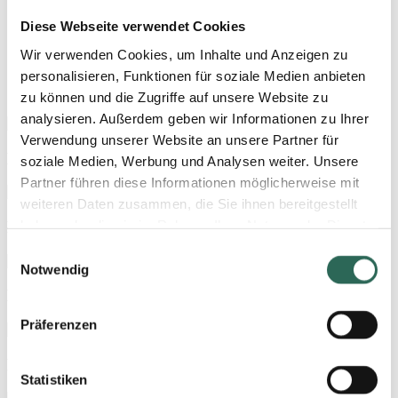
Home
Company
Diese Webseite verwendet Cookies
Individual handcraft
Wir verwenden Cookies, um Inhalte und Anzeigen zu
Individual handcraft
personalisieren, Funktionen für soziale Medien anbieten
zu können und die Zugriffe auf unsere Website zu
analysieren. Außerdem geben wir Informationen zu Ihrer
Verwendung unserer Website an unsere Partner für
Laminating the gold band
soziale Medien, Werbung und Analysen weiter. Unsere
Partner führen diese Informationen möglicherweise mit
weiteren Daten zusammen, die Sie ihnen bereitgestellt
haben oder die sie im Rahmen Ihrer Nutzung der Dienste
Punching the gold band
gesammelt haben. Sie geben Einwilligung zu unseren
Einwilligungsauswahl
Cookies, wenn Sie unsere Webseite weiterhin nutzen.
Notwendig
Nähere Informationen entnehmen Sie bitte unserer
Embossing a nib with an engraved stamp
Datenschutzerklärung
.
Präferenzen
Forming a nib
Statistiken