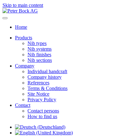
Skip to main content
Home
Products
Nib types
Nib systems
Nib finishes
Nib sections
Company
Individual handcraft
Company history
References
Terms & Conditions
Site Notice
Privacy Policy
Contact
Contact persons
How to find us