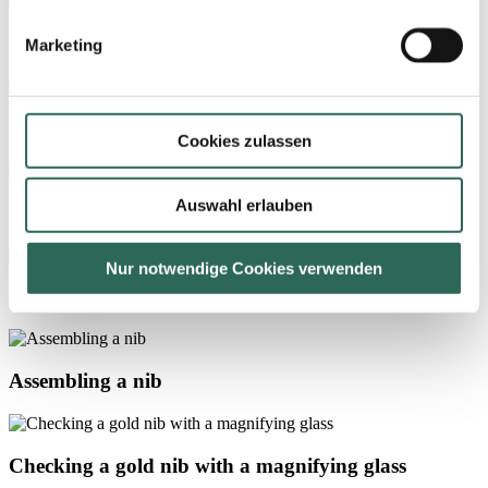
Welding an iridium ball tip on a nib
Marketing
Grinding the iridium ball tip for gold nibs
Cookies zulassen
Auswahl erlauben
Slitting a nib
Nur notwendige Cookies verwenden
Polishing nibs in granulate
Assembling a nib
Checking a gold nib with a magnifying glass