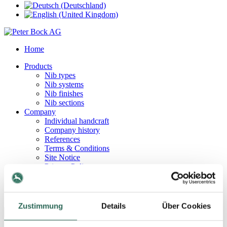
Home
Products
Nib types
Nib systems
Nib finishes
Nib sections
Company
Individual handcraft
Company history
References
Terms & Conditions
Site Notice
Privacy Policy
Contact
Contact persons
How to find us
Zustimmung
Details
Über Cookies