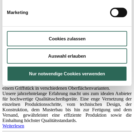
Mittelgroße, breite Schreibfeder, inklusive Tintenleitsystem
Marketing
180 Triple
Mittelgroße, schmale Schreibfeder, inklusive Tintenleitsystem
Cookies zulassen
060 Triple
Auswahl erlauben
Kleine Schreibfeder, inklusive Tintenleitsystem
Als Hersteller von Schreibfedern liefern wir auch komplette
Nur notwendige Cookies verwenden
Schreibfedersysteme...
...bestehend aus einer Schreibfeder, einem Tintenleitsystem und
einem Griffstück in verschiedenen Oberflächenvarianten.
Unsere jahrzehntelange Erfahrung macht uns zum idealen Anbieter
für hochwertige Qualitätsschreibgeräte. Eine enge Vernetzung der
einzelnen Produktionsschritte, vom technischen Design, der
Konstruktion, dem Musterbau bis hin zur Fertigung und dem
Versand, gewährleistet eine effiziente Produktion sowie die
Einhaltung höchster Qualitätsstandards.
Weiterlesen