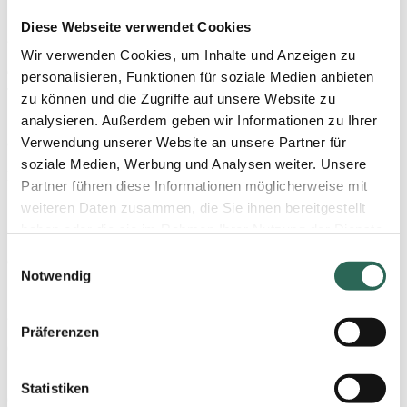
Diese Webseite verwendet Cookies
220 Mono
Wir verwenden Cookies, um Inhalte und Anzeigen zu
Große, kurze Schreibfeder ohne Tintenleitsystem
personalisieren, Funktionen für soziale Medien anbieten
zu können und die Zugriffe auf unsere Website zu
analysieren. Außerdem geben wir Informationen zu Ihrer
380 Triple
Verwendung unserer Website an unsere Partner für
soziale Medien, Werbung und Analysen weiter. Unsere
Extra große Schreibfeder, inklusive Tintenleitsystem
Partner führen diese Informationen möglicherweise mit
weiteren Daten zusammen, die Sie ihnen bereitgestellt
250 Triple
haben oder die sie im Rahmen Ihrer Nutzung der Dienste
gesammelt haben. Sie geben Einwilligung zu unseren
Einwilligungsauswahl
Große Schreibfeder, inklusive Tintenleitsystem
Cookies, wenn Sie unsere Webseite weiterhin nutzen.
Notwendig
Nähere Informationen entnehmen Sie bitte unserer
220 Triple
Datenschutzerklärung
.
Präferenzen
Große, kurze Schreibfeder, inklusive Tintenleitsystem
Statistiken
076 Triple